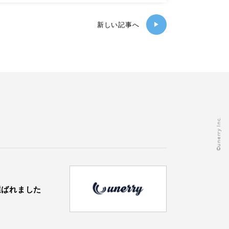
新しい記事へ
▶
©️unerry Inc.
に選ばれました