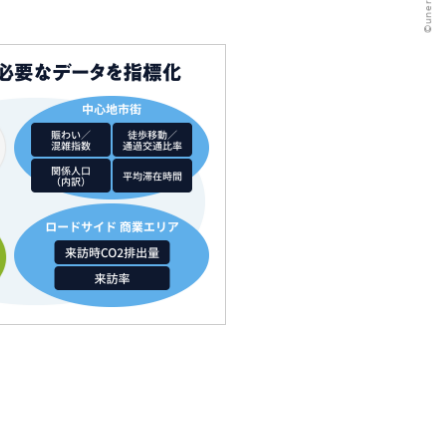
©️unerry Inc.