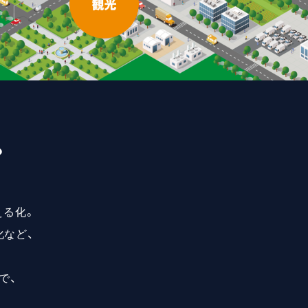
？
える化。
化など、
で、