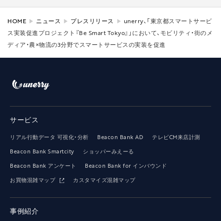
HOME
ニュース
プレスリリース
unerry、「東京都スマートサービ
ス実装促進プロジェクト『Be Smart Tokyo』」において、モビリティ・街のメ
ディア・農×物流の3分野でスマートサービスの実装を促進
サービス
リアル行動データ 可視化・分析
Beacon Bank AD
テレビCM来店計測
Beacon Bank Smartcity
ショッパーみえーる
Beacon Bank アンケート
Beacon Bank for インバウンド
お買物混雑マップ
カスタマイズ混雑マップ
事例紹介