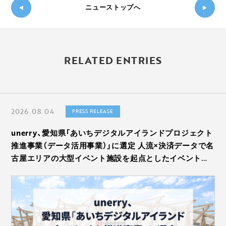
ニューストップへ
新し
◀
い記
過
事
RELATED ENTRIES
去の
へ
記事
▶
へ
2026.08.04
PRESS RELEASE
unerry、愛知県「あいちデジタルアイランドプロジェクト
推進事業（データ活用事業）」に選定 人流×決済データで名
古屋エリアの大型イベント施設を起点としたイベントの
消費波及効果を分析