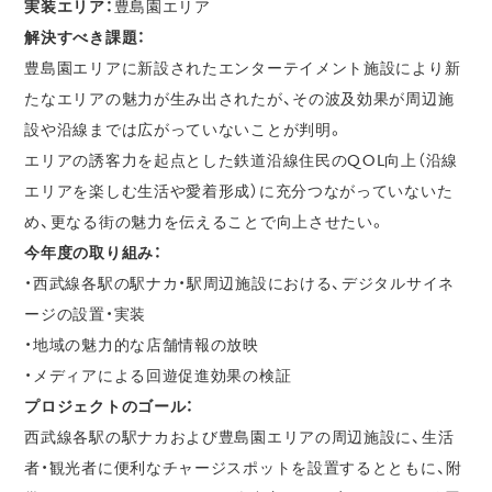
実装エリア：
豊島園エリア
解決すべき課題：
豊島園エリアに新設されたエンターテイメント施設により新
たなエリアの魅力が生み出されたが、その波及効果が周辺施
設や沿線までは広がっていないことが判明。
エリアの誘客力を起点とした鉄道沿線住民のQOL向上（沿線
エリアを楽しむ生活や愛着形成）に充分つながっていないた
め、更なる街の魅力を伝えることで向上させたい。
今年度の取り組み：
・西武線各駅の駅ナカ・駅周辺施設における、デジタルサイネ
ージの設置・実装
・地域の魅力的な店舗情報の放映
・メディアによる回遊促進効果の検証
プロジェクトのゴール：
西武線各駅の駅ナカおよび豊島園エリアの周辺施設に、生活
者・観光者に便利なチャージスポットを設置するとともに、附