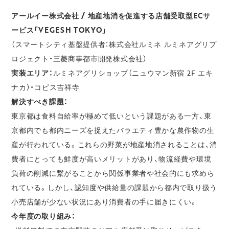
アールイー株式会社 / 地産地消を促進する店舗受取型ECサ
ービス「VEGESH TOKYO」
（スマートシティ基盤提供者：株式会社ルミネ ルミネアグリプ
ロジェクト・三菱商事都市開発株式会社）
実装エリア：
ルミネアグリショップ（ニュウマン新宿 2F エキ
ナカ）・コピス吉祥寺
解決すべき課題：
東京都は食料自給率が極めて低いという課題がある一方、東
京都内でも都内ニーズを捉えたバラエティ豊かな農作物の生
産が行われている。これらの野菜が地産地消されることは、消
費者にとっても鮮度が高いメリットがあり、物流経費や環境
負荷の削減に繋がることから関係事業者や社会的にも求めら
れている。しかし、認知度や供給量の課題から都内で取り扱う
小売店舗が少ない状況にあり消費者の手に届きにくい。
今年度の取り組み：