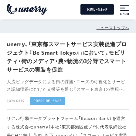
お問い合わせ
MENU
ニューストップへ
unerry、「東京都スマートサービス実装促進プロ
ジェクト『Be Smart Tokyo』」において、モビリ
ティ・街のメディア・農×物流の3分野でスマート
サービスの実装を促進
人流ビッグデータによる街の課題・ニーズの可視化とサービ
ス認知獲得にむけた支援等を通じ「スマート東京」の実現へ
2024.03.19
PRESS RELEASE
リアル行動データプラットフォーム「Beacon Bank」を運営
する株式会社unerry（本社：東京都港区虎ノ門、代表取締役社
長CEO：内山 英俊、以下、unerry）は、「スマートサービス実装