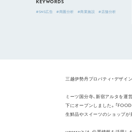
KEYWORDS
#SNS広告
#商圏分析
#商業施設
#店舗分析
三越伊勢丹プロパティ・デザイ
ミーツ国分寺、新宿アルタを運営するほ
下にオープンしました。「FOOD 
生鮮品やスイーツのショップが
unerryとは、位置情報を活