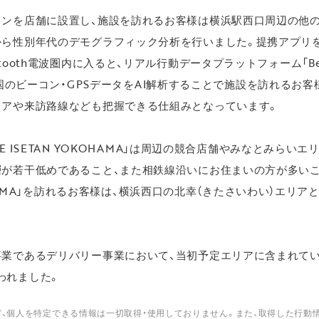
コンを店舗に設置し、施設を訪れるお客様は横浜駅西口周辺の他
から性別年代のデモグラフィック分析を行いました。提携アプリ
ooth電波圏内に入ると、リアル行動データプラットフォーム「Bea
」上の全国のビーコン・GPSデータをAI解析することで施設を訪れる
リアや来訪路線なども把握できる仕組みとなっています。
IME ISETAN YOKOHAMA」は周辺の競合店舗やみなとみら
層が若干低めであること、また相鉄線沿いにお住まいの方が多いこ
YOKOHAMA」を訪れるお客様は、横浜西口の北幸（きたさいわい）エ
事業であるデリバリー事業において、当初予定エリアに含まれて
われました。
、個人を特定できる情報は一切取得・使用しておりません。また、取得した行動