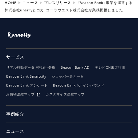
HOME
ニュース
プレスリリース
『Beacon Bank』事業を運営する
株式会社unerryとコカ・コーラウエスト株式会社が業務提携しました
サービス
リアル行動データ 可視化・分析
Beacon Bank AD
テレビCM来店計測
Beacon Bank Smartcity
ショッパーみえーる
Beacon Bank アンケート
Beacon Bank for インバウンド
お買物混雑マップ
カスタマイズ混雑マップ
事例紹介
ニュース