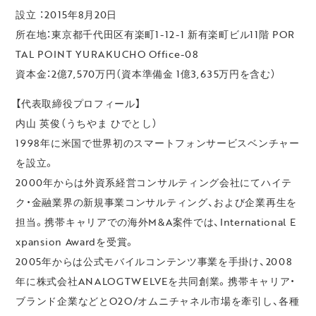
設立 ：2015年8月20日
所在地：東京都千代田区有楽町1-12-1 新有楽町ビル11階 POR
TAL POINT YURAKUCHO Office-08
資本金：2億7,570万円（資本準備金 1億3,635万円を含む）
【代表取締役プロフィール】
内山 英俊（うちやま ひでとし）
1998年に米国で世界初のスマートフォンサービスベンチャー
を設立。
2000年からは外資系経営コンサルティング会社にてハイテ
ク・金融業界の新規事業コンサルティング、および企業再生を
担当。携帯キャリアでの海外M&A案件では、International E
xpansion Awardを受賞。
2005年からは公式モバイルコンテンツ事業を手掛け、2008
年に株式会社ANALOGTWELVEを共同創業。携帯キャリア・
ブランド企業などとO2O/オムニチャネル市場を牽引し、各種