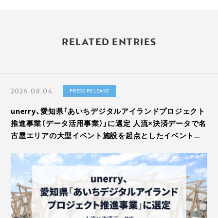
新し
◀
い記
過
事
RELATED ENTRIES
去の
へ
記事
▶
へ
2026.08.04
PRESS RELEASE
unerry、愛知県「あいちデジタルアイランドプロジェクト
推進事業（データ活用事業）」に選定 人流×決済データで名
古屋エリアの大型イベント施設を起点としたイベントの
消費波及効果を分析