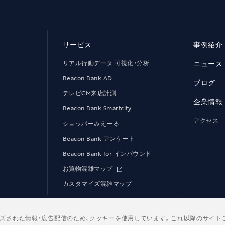
サービス
事例紹介
リアル行動データ 可視化・分析
ニュース
Beacon Bank AD
ブログ
テレビCM来店計測
企業情報
Beacon Bank Smartcity
アクセス
ショッパーみえーる
Beacon Bank アンケート
Beacon Bank for インバウンド
お買物混雑マップ
カスタマイズ混雑マップ
ズされた情報・広告配信のため、クッキーを使用しています。これ以降のサイト