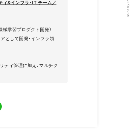
©️unerry Inc.
ティ&インフラ・IT チーム／
、機械学習プロダクト開発）
ジニアとして開発・インフラ領
キュリティ管理に加え、マルチク