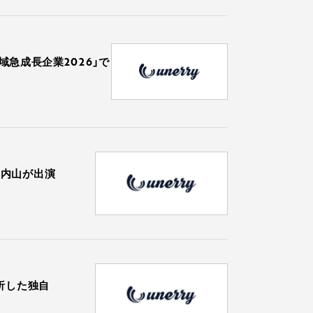
域急成長企業2026」で
表 内山が出演
析した独自