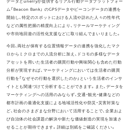
データとunerryが提供するリアル行動データプラットフォー
ム「Beacon Bank」 のGPSデータやビーコンデータの連携を
開始し、特定のスポットにおける人流や訪れた人々の性年代
などの属性把握の精度向上により、リテールマーケティング
や市街地回遊の活性化支援などに取り組んでまいりました。
今回、両社が保有する位置情報データの連携を強化したマク
ロからミクロまでの人流分析に加え、ドコモの多様なデータ
アセットを用いた生活者の購買行動や興味関心も含めた行動
分析が実現すれば、マーケティングにおいては生活者の購買
行動を「なぜその行動を選択したのか」という生活者のインサ
イトとも関連づけて分析することができます。また、データを
マーケティングへの活用のみならず、交通・観光・健康などの
都市計画の最適化支援による地域活性化や防災・災害対策な
ど、社会のさまざまな分野において活用することで、企業およ
び自治体の社会課題の解決や新たな価値創造の実現を加速さ
せることが期待できます。詳細は別紙をご確認ください。