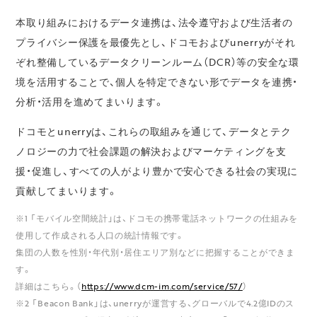
本取り組みにおけるデータ連携は、法令遵守および生活者の
プライバシー保護を最優先とし、ドコモおよびunerryがそれ
ぞれ整備しているデータクリーンルーム（DCR）等の安全な環
境を活用することで、個人を特定できない形でデータを連携・
分析・活用を進めてまいります。
ドコモとunerryは、これらの取組みを通じて、データとテク
ノロジーの力で社会課題の解決およびマーケティングを支
援・促進し、すべての人がより豊かで安心できる社会の実現に
貢献してまいります。
※1 「モバイル空間統計」は、ドコモの携帯電話ネットワークの仕組みを
使用して作成される人口の統計情報です。
集団の人数を性別・年代別・居住エリア別などに把握することができま
す。
詳細はこちら。（
https://www.dcm-im.com/service/57/
）
※2 「Beacon Bank」は、unerryが運営する、グローバルで4.2億IDのス