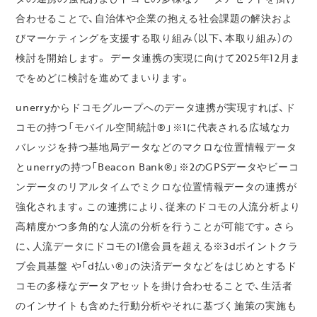
合わせることで、自治体や企業の抱える社会課題の解決およ
びマーケティングを支援する取り組み（以下、本取り組み）の
検討を開始します。 データ連携の実現に向けて2025年12月ま
でをめどに検討を進めてまいります。
unerryからドコモグループへのデータ連携が実現すれば、ド
コモの持つ「モバイル空間統計®」※1に代表される広域なカ
バレッジを持つ基地局データなどのマクロな位置情報データ
とunerryの持つ「Beacon Bank®」※2のGPSデータやビーコ
ンデータのリアルタイムでミクロな位置情報データの連携が
強化されます。この連携により、従来のドコモの人流分析より
高精度かつ多角的な人流の分析を行うことが可能です。さら
に、人流データにドコモの1億会員を超える※3dポイントクラ
ブ会員基盤 や「d払い®」の決済データなどをはじめとするド
コモの多様なデータアセットを掛け合わせることで、生活者
のインサイトも含めた行動分析やそれに基づく施策の実施も