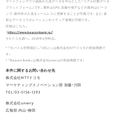
マートフォンアプリ経由の人流データを中心とした「リアル行動データ
プラットフォーム」です。屋外はGPS、店舗や地下などの屋内はビーコ
ンで、屋内外の人流をシームレスに把握することが可能です。また、多
彩なデータコラボレーションやメディア連携が可能です。
詳細はこちら。
（
https://www.beaconbank.jp/
）
※3 ドコモ調べ。 2025年6月時点。
* 「モバイル空間統計」、「d払い」は株式会社NTTドコモの登録商標で
す。
* 「Beacon Bank」は株式会社unerryの登録商標です。
本件に関するお問い合わせ先
株式会社NTTドコモ
マーケティングイノベーション部 加藤・川田
TEL：03-5156-1293
株式会社unerry
広報部 内山・柳田