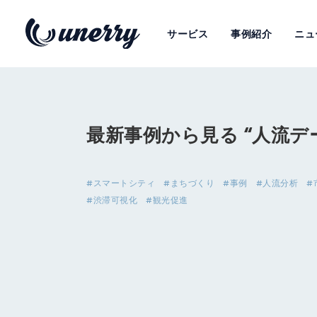
サービス
事例紹介
ニュ
最新事例から見る “人流デ
#スマートシティ
#まちづくり
#事例
#人流分析
#
#渋滞可視化
#観光促進