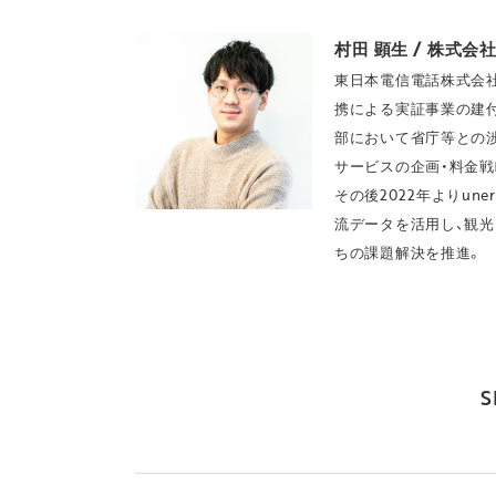
村田 顕生 / 株式会社u
東日本電信電話株式会社
携による実証事業の建
部において省庁等との渉
サービスの企画・料金
その後2022年よりun
流データを活用し、観光
ちの課題解決を推進。
S