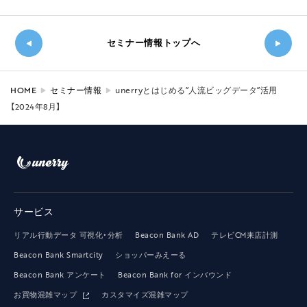
セミナー情報トップへ
新し
◀
い記
HOME
セミナー情報
unerryとはじめる”人流ビッグデータ”活用
過
事
【2024年8月】
去の
へ
記事
▶
へ
サービス
リアル行動データ 可視化・分析
Beacon Bank AD
テレビCM来店計測
Beacon Bank Smartcity
ショッパーみえーる
Beacon Bank アンケート
Beacon Bank for インバウンド
お買物混雑マップ
カスタマイズ混雑マップ