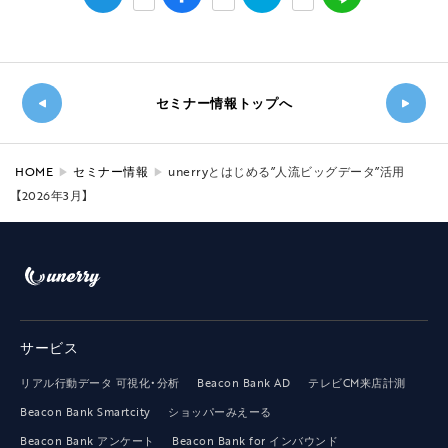
セミナー情報トップへ
新し
◀
い記
HOME
セミナー情報
unerryとはじめる”人流ビッグデータ”活用
過
事
【2026年3月】
去の
へ
記事
▶
へ
サービス
リアル行動データ 可視化・分析
Beacon Bank AD
テレビCM来店計測
Beacon Bank Smartcity
ショッパーみえーる
Beacon Bank アンケート
Beacon Bank for インバウンド