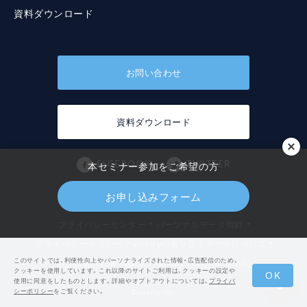
資料ダウンロード
お問い合わせ
資料ダウンロード
FACEBOOK
TWITTER
本セミナー参加をご希望の方
お申し込みフォーム
・
・
プライバシーセンター
パーソナルデータ指針
・
・
プライバシーポリシー
unerryの取り扱うデータについて
・
このサイトでは、利便性向上やパーソナライズされた情報・広告配信のため、
広告品質への取り組み
Privacy Policy (English)
クッキーを使用しています。これ以降のサイトご利用は、クッキーの設定や
OK
使用に同意をしたものとします。詳細やオプトアウトについては、
プライバ
シーポリシー
をご覧ください。
©️unerry Inc.