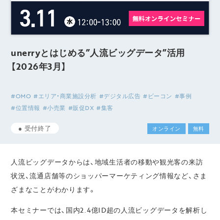
unerryとはじめる”人流ビッグデータ”活用
【2026年3月】
#OMO
#エリア・商業施設分析
#デジタル広告
#ビーコン
#事例
#位置情報
#小売業
#販促DX
#集客
●
受付終了
オンライン
無料
人流ビッグデータからは、地域生活者の移動や観光客の来訪
状況、流通店舗等のショッパーマーケティング情報など、さま
ざまなことがわかります。
本セミナーでは、
国内2.4億ID超
の人流ビッグデータを解析し