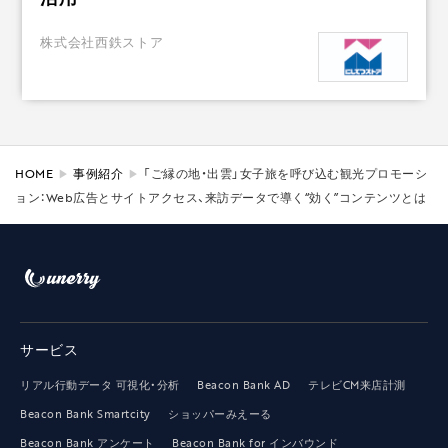
株式会社西鉄ストア
HOME
事例紹介
「ご縁の地・出雲」女子旅を呼び込む観光プロモーシ
ョン：Web広告とサイトアクセス、来訪データで導く“効く”コンテンツとは
サービス
リアル行動データ 可視化・分析
Beacon Bank AD
テレビCM来店計測
Beacon Bank Smartcity
ショッパーみえーる
Beacon Bank アンケート
Beacon Bank for インバウンド