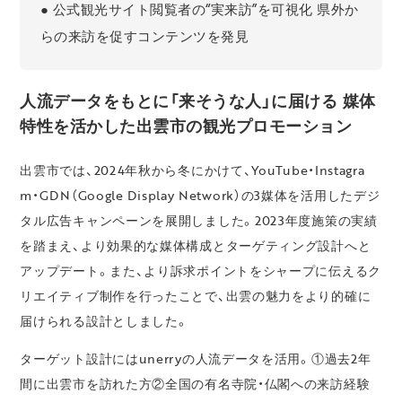
● 公式観光サイト閲覧者の“実来訪”を可視化 県外か
らの来訪を促すコンテンツを発見
人流データをもとに「来そうな人」に届ける 媒体
特性を活かした出雲市の観光プロモーション
出雲市では、2024年秋から冬にかけて、YouTube・Instagra
m・GDN（Google Display Network）の3媒体を活用したデジ
タル広告キャンペーンを展開しました。2023年度施策の実績
を踏まえ、より効果的な媒体構成とターゲティング設計へと
アップデート。また、より訴求ポイントをシャープに伝えるク
リエイティブ制作を行ったことで、出雲の魅力をより的確に
届けられる設計としました。
ターゲット設計にはunerryの人流データを活用。①過去2年
間に出雲市を訪れた方②全国の有名寺院・仏閣への来訪経験