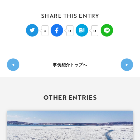
SHARE THIS ENTRY
0
0
0
事例紹介トップへ
新し
◀
い記
過
事
OTHER ENTRIES
去の
へ
記事
▶
へ