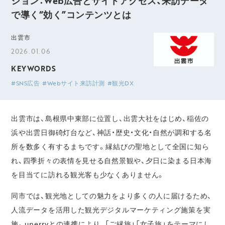
ション：Web広告とサイトアクセス、来訪データ
で導く“効く”コンテンツとは
出雲市
2026.01.06
KEYWORDS
#SNS広告
#Webサイト来訪計測
#観光DX
出雲市は、島根県中東部に位置し、出雲大社をはじめ、稲佐の
浜や出雲日御碕灯台など、神話・歴史・文化・自然が調和する名
所を数多く有するまちです。縁結びの聖地として全国に知ら
れ、四季折々の表情を見せる自然景観や、夕日に染まる日本海
を目当てに訪れる観光客も少なくありません。
同市では、観光地としての魅力をより多くの人に届けるため、
人流データを活用した観光デジタルマーケティング施策を実
施。unerryとの連携により、「ご縁旅」「女子旅」をテーマにし