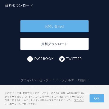
資料ダウンロード
お問い合わせ
資料ダウンロード
FACEBOOK
TWITTER
・
・
プライバシーセンター
パーソナルデータ指針
・
・
プライバシーポリシー
unerryの取り扱うデータについて
・
このサイトでは、利便性向上やパーソナライズされた情報・広告配信のため、
広告品質への取り組み
Privacy Policy (English)
クッキーを使用しています。これ以降のサイトご利用は、クッキーの設定や
OK
使用に同意をしたものとします。詳細やオプトアウトについては、
プライバ
シーポリシー
をご覧ください。
©️unerry Inc.