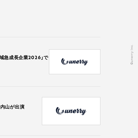
©️unerry Inc.
域急成長企業2026」で
表 内山が出演