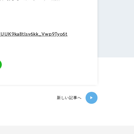
NpUUK9ka8tlsv6kk_Vwp9Tyo6t
新しい記事へ
▶