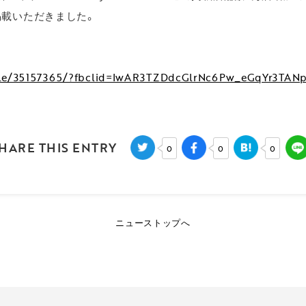
掲載いただきました。
ticle/35157365/?fbclid=IwAR3TZDdcGlrNc6Pw_eGqYr3TA
HARE THIS ENTRY
0
0
0
ニューストップへ