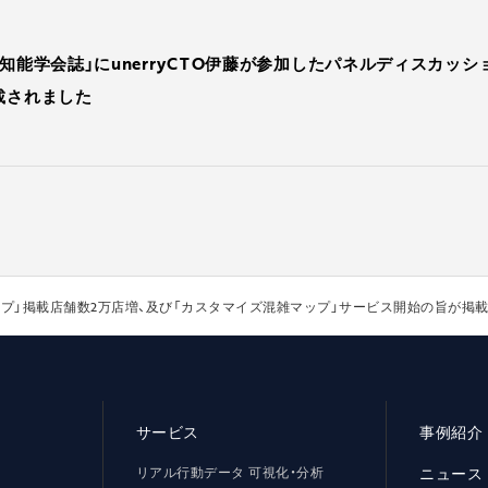
工知能学会誌」にunerryCTO伊藤が参加したパネルディスカッ
載されました
混雑マップ」掲載店舗数2万店増、及び「カスタマイズ混雑マップ」サービス開始の旨が掲
サービス
事例紹介
リアル行動データ 可視化・分析
ニュース