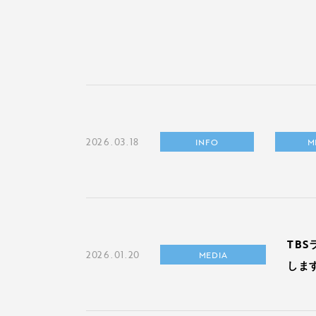
2026.03.18
INFO
M
TBS
2026.01.20
MEDIA
しま