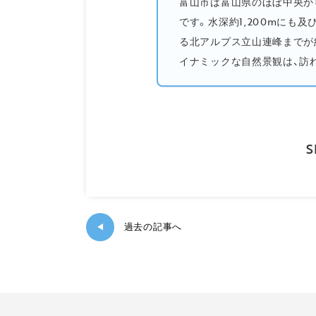
富山市は富山県のほぼ中央から
です。水深約1,200mにも
る北アルプス立山連峰までが
イナミックな自然景観は、訪れ
S
過去の記事へ
◀