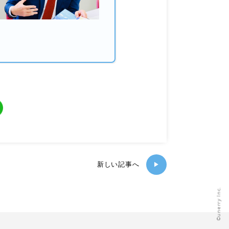
新しい記事へ
▶
©️unerry Inc.