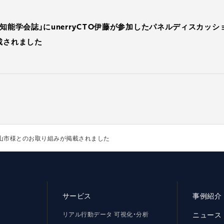
工知能学会誌」にunerryCTO伊藤が参加したパネルディスカッ
載されました
と富山市様とのお取り組みが掲載されました
サービス
事例紹介
リアル行動データ 可視化・分析
ニュース