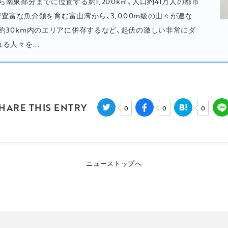
南東部分までに位置する約1,200k㎡、人口約41万人の都市
及び豊富な魚介類を育む富山湾から、3,000m級の山々が連な
約30km内のエリアに併存するなど、起伏の激しい非常にダ
る人々を...
HARE THIS ENTRY
0
0
0
ニューストップへ