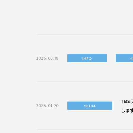
2026.03.18
INFO
M
TBS
2026.01.20
MEDIA
しま