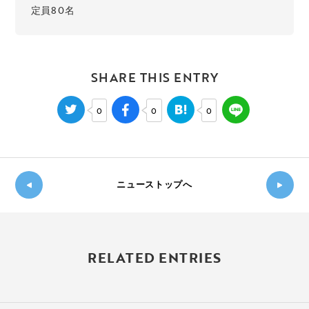
定員80名
SHARE THIS ENTRY
0
0
0
ニューストップへ
新し
◀
い記
過
事
RELATED ENTRIES
去の
へ
記事
▶
へ