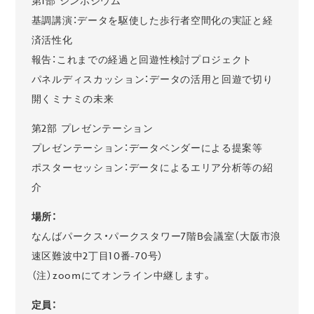
第1部 シンポジウム
基調講演：データを駆使した歩行者空間化の実証と経
済活性化
報告：これまでの経過と回遊性検討プロジェクト
パネルディスカッション：データの活用と回遊で切り
開くミナミの未来
第2部 プレゼンテーション
プレゼンテーション：データベンダーによる提案等
ポスターセッション：データによるエリア分析等の紹
介
場所：
なんばパークス・パークスタワー7階B会議室（大阪市浪
速区難波中2丁目10番-70号）
（注）zoomにてオンライン中継します。
定員：