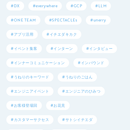
#DX
#everywhere
#GCP
#LLM
#ONE TEAM
#SPECTACLEs
#unerry
#アプリ活用
#イチエダキカク
#イベント集客
#インターン
#インタビュー
#インナーコミュニケーション
#インバウンド
#うねりのキーワード
#うねりのごはん
#エンジニアイベント
#エンジニアのひみつ
#お客様登場回
#お花見
#カスタマーサクセス
#サトシイチエダ