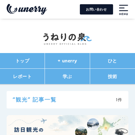
お問い合わせ
MENU
トップ
+ unerry
ひと
レポート
学ぶ
技術
“観光” 記事一覧
1件