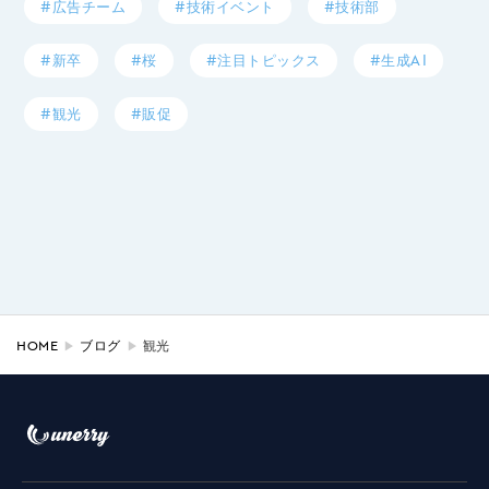
#広告チーム
#技術イベント
#技術部
#新卒
#桜
#注目トピックス
#生成AI
#観光
#販促
HOME
ブログ
観光