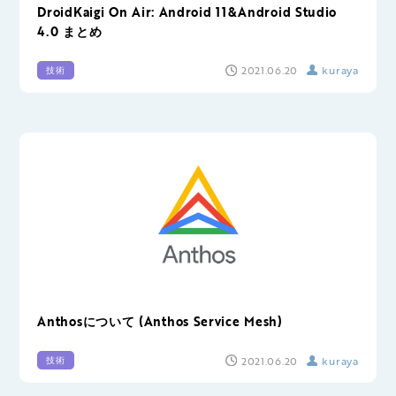
DroidKaigi On Air: Android 11&Android Studio
4.0 まとめ
2021.06.20
kuraya
技術
Anthosについて (Anthos Service Mesh)
2021.06.20
kuraya
技術