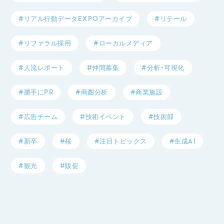
#リアル行動データEXPOアーカイブ
#リテール
#リファラル採用
#ローカルメディア
#人流レポート
#仲間募集
#分析・可視化
#勝手にPR
#商圏分析
#商業施設
#広告チーム
#技術イベント
#技術部
#新卒
#桜
#注目トピックス
#生成AI
#観光
#販促