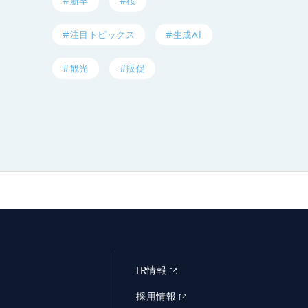
#新卒
#桜
#注目トピックス
#生成AI
#観光
#販促
IR情報
採用情報