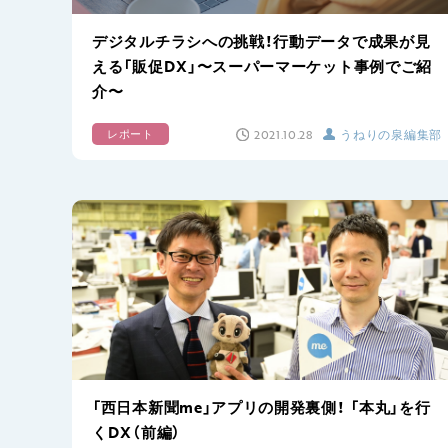
デジタルチラシへの挑戦！行動データで成果が見
える「販促DX」〜スーパーマーケット事例でご紹
介〜
2021.10.28
うねりの泉編集部
レポート
「西日本新聞me」アプリの開発裏側！ 「本丸」を行
くDX（前編）