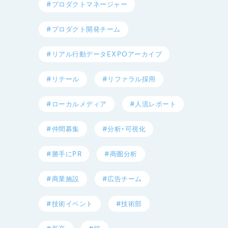
#プロダクトマネージャー
#プロダクト開発チーム
#リアル行動データEXPOアーカイブ
#リテール
#リファラル採用
#ローカルメディア
#人流レポート
#仲間募集
#分析・可視化
#勝手にPR
#商圏分析
#商業施設
#広告チーム
#技術イベント
#技術部