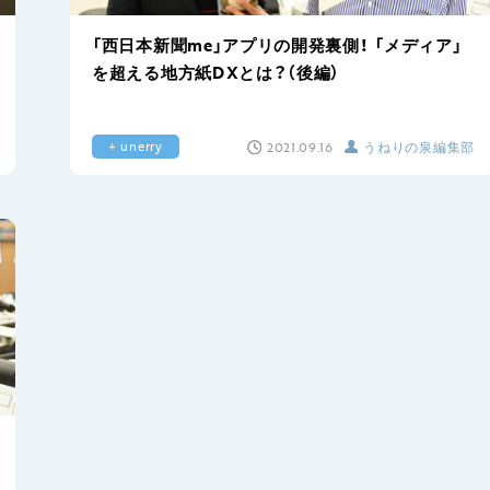
「西日本新聞me」アプリの開発裏側！ 「メディア」
を超える地方紙DXとは？（後編）
2021.09.16
うねりの泉編集部
+ unerry