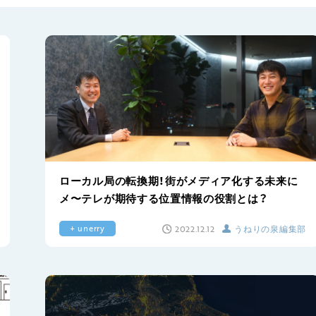
ローカル局の転換期！街がメディア化する未来に
メ〜テレが期待する位置情報の役割とは？
2022.12.12
うねりの泉編集部
+ unerry