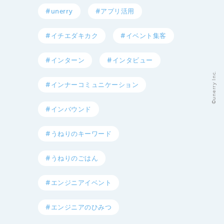
#unerry
#アプリ活用
#イチエダキカク
#イベント集客
#インターン
#インタビュー
©️unerry Inc.
#インナーコミュニケーション
#インバウンド
#うねりのキーワード
#うねりのごはん
#エンジニアイベント
#エンジニアのひみつ