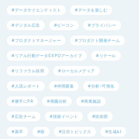
#データサイエンティスト
#データを楽しむ
#デジタル広告
#ビーコン
#プライバシー
#プロダクトマネージャー
#プロダクト開発チーム
#リアル行動データEXPOアーカイブ
#リテール
#リファラル採用
#ローカルメディア
#人流レポート
#仲間募集
#分析・可視化
#勝手にPR
#商圏分析
#商業施設
#広告チーム
#技術イベント
#技術部
#新卒
#桜
#注目トピックス
#生成AI