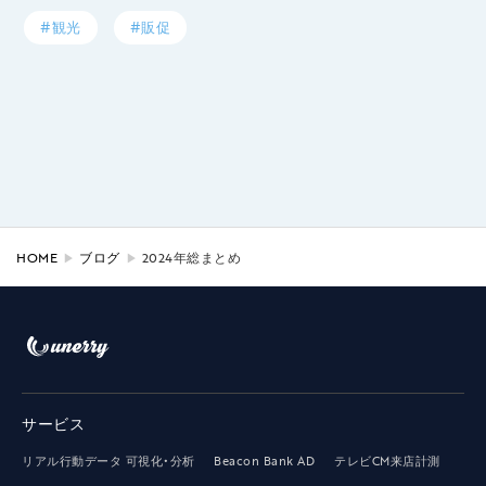
#観光
#販促
HOME
ブログ
2024年総まとめ
サービス
リアル行動データ 可視化・分析
Beacon Bank AD
テレビCM来店計測