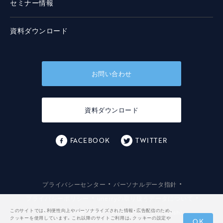
セミナー情報
資料ダウンロード
お問い合わせ
資料ダウンロード
FACEBOOK
TWITTER
・
・
プライバシーセンター
パーソナルデータ指針
・
・
プライバシーポリシー
unerryの取り扱うデータについて
・
このサイトでは、利便性向上やパーソナライズされた情報・広告配信のため、
広告品質への取り組み
Privacy Policy (English)
クッキーを使用しています。これ以降のサイトご利用は、クッキーの設定や
OK