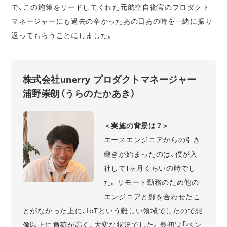
で、この施策をリードしてくれた元航空自衛官のプロダクト
マネージャーにも過去の辛かったあの日あの時を一緒に振り
返ってもらうことにしました。
株式会社unerry プロダクトマネージャー
浦野崇朗（うらのたかあき）
＜実施の背景は？＞
エースエンジニアからの引き
継ぎが始まったのは、僕が入
社して1ヶ月くらいの時でし
た。リモート勤務のため他の
エンジニアと顔を合わせたこ
とがなかった上に、IoTという難しい領域でしたので想
像以上に負荷が高く、大変な状況でした。最初は「ベン