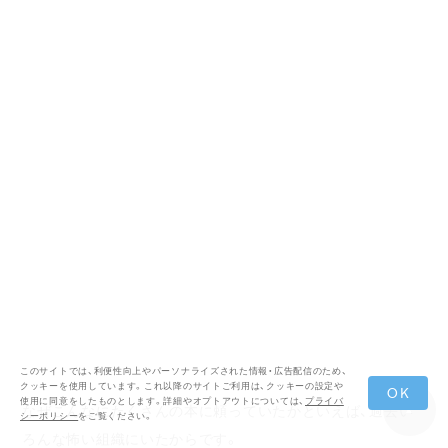
このサイトでは、利便性向上やパーソナライズされた情報・広告配信のため、
クッキーを使用しています。これ以降のサイトご利用は、クッキーの設定や
OK
使用に同意をしたものとします。詳細やオプトアウトについては、
プライバ
なぜこんなにたくさんの本に頼っていたかといえば、過去い
シーポリシー
をご覧ください。
ろんな怖い組織にいたからです。