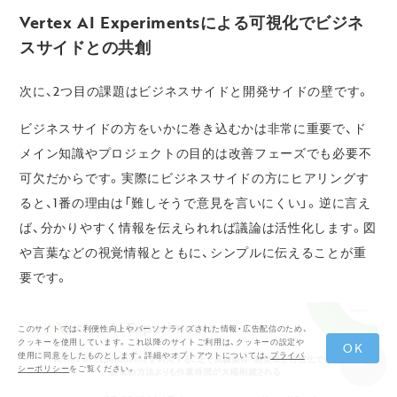
Vertex AI Experimentsによる可視化でビジネ
スサイドとの共創
次に、2つ目の課題はビジネスサイドと開発サイドの壁です。
ビジネスサイドの方をいかに巻き込むかは非常に重要で、ド
メイン知識やプロジェクトの目的は改善フェーズでも必要不
可欠だからです。実際にビジネスサイドの方にヒアリングす
ると、1番の理由は「難しそうで意見を言いにくい」。逆に言え
ば、分かりやすく情報を伝えられれば議論は活性化します。図
や言葉などの視覚情報とともに、シンプルに伝えることが重
要です。
このサイトでは、利便性向上やパーソナライズされた情報・広告配信のため、
クッキーを使用しています。これ以降のサイトご利用は、クッキーの設定や
OK
使用に同意をしたものとします。詳細やオプトアウトについては、
プライバ
シーポリシー
をご覧ください。