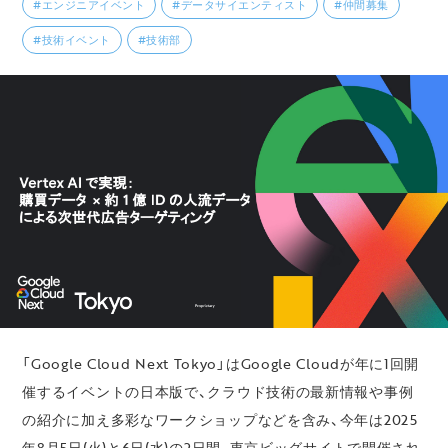
#エンジニアイベント
#データサイエンティスト
#仲間募集
#技術イベント
#技術部
「Google Cloud Next Tokyo」はGoogle Cloudが年に1回開
催するイベントの日本版で、クラウド技術の最新情報や事例
の紹介に加え多彩なワークショップなどを含み、今年は2025
年8月5日(火)と6日(水)の2日間、東京ビッグサイトで開催され