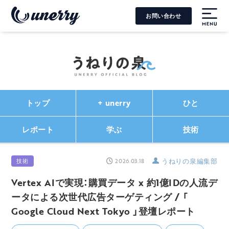
お問い合わせ
MENU
トップ
+ unerry
ひと
レポート
学ぶ
技術
うねりの泉編集部
技術
2026.03.18
Vertex AIで実現：購買データ x 約1億IDの人流デ
ータによる次世代広告ターゲティング / 「
Google Cloud Next Tokyo 」登壇レポート